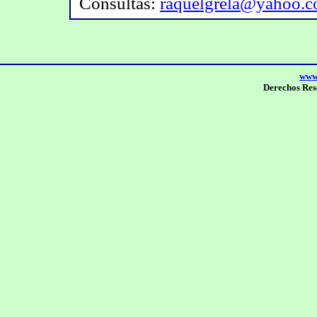
Consultas:
raquelgrela@yahoo.c
www.
Derechos Res