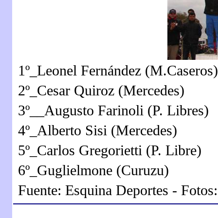
1º_Leonel Fernández (M.Caseros)
2º_Cesar Quiroz (Mercedes)
3º__Augusto Farinoli (P. Libres)
4º_Alberto Sisi (Mercedes)
5º_Carlos Gregorietti (P. Libre)
6º_Guglielmone (Curuzu)
Fuente: Esquina Deportes - Fotos: