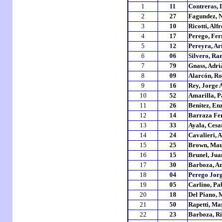
1
11
Contreras,
2
27
Fagundez, 
3
10
Ricotti, Alf
4
17
Perego, Fe
5
12
Pereyra, Ar
6
06
Silvero, R
7
79
Gnass, Adri
8
09
Alarcón, Ro
9
16
Rey, Jorge 
10
52
Amarilla, P
11
26
Benítez, En
12
14
Barraza Fer
13
33
Ayala, Ces
14
24
Cavalieri, 
15
25
Brown, Ma
16
15
Brunel, Jua
17
30
Barboza, A
18
04
Perego Jorg
19
05
Carlino, Pa
20
18
Del Piano, 
21
50
Rapetti, Ma
22
23
Barboza, R