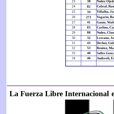
23
38
Nuñez Ojeda
24
Cabral, Ra
82
25
Villalba, J
34
26
Vogarin, R
271
27
41
Gauto, Walt
28
83
Carlino, Ca
29
88
Nuñez, Clau
30
32
Lezcano, J
31
43
Dechat, Gui
32
53
Benitez, Ma
33
40
Salles Gonc
34
46
Andreoli, 
La Fuerza Libre Internacional