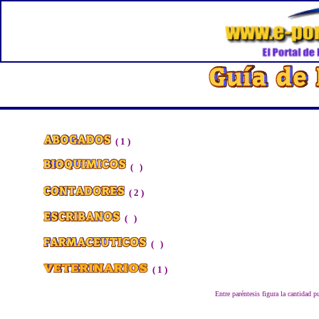
( 1 )
( )
( 2 )
( )
( )
( 1 )
Entre paréntesis figura la cantidad p