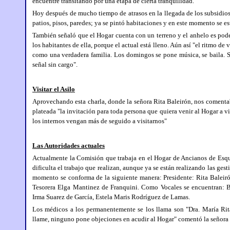
encuentre transitando por una etapa de cierta tranquilidad.
Hoy después de mucho tiempo de atrasos en la llegada de los subsidios,
patios, pisos, paredes; ya se pintó habitaciones y en este momento se est
También señaló que el Hogar cuenta con un terreno y el anhelo es pode
los habitantes de ella, porque el actual está lleno. Aún así "el ritmo d
como una verdadera familia. Los domingos se pone música, se baila. 
señal sin cargo".
Visitar el Asilo
Aprovechando esta charla, donde la señora Rita Baleirón, nos comentab
plateada "la invitación para toda persona que quiera venir al Hogar a v
los internos vengan más de seguido a visitarnos"
Las Autoridades actuales
Actualmente la Comisión que trabaja en el Hogar de Ancianos de Esqui
dificulta el trabajo que realizan, aunque ya se están realizando las ge
momento se conforma de la siguiente manera: Presidente: Rita Baleirón
Tesorera Elga Mantinez de Franquini. Como Vocales se encuentran: B
Irma Suarez de García, Estela Maris Rodríguez de Lamas.
Los médicos a los permanentemente se los llama son "Dra. María Rit
llame, ninguno pone objeciones en acudir al Hogar" comentó la señora