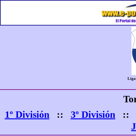
Liga
To
1º División
::
3º División
:
J