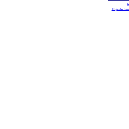
w
Edgardo Luis