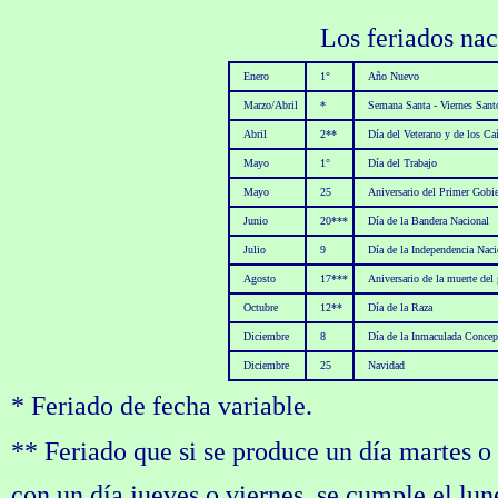
Los feriados nac
Enero
1°
Año Nuevo
Marzo/Abril
*
Semana Santa - Viernes Sant
Abril
2**
Día del Veterano y de los Ca
Mayo
1°
Día del Trabajo
Mayo
25
Aniversario del Primer Gobie
Junio
20***
Día de la Bandera Nacional
Julio
9
Día de la Independencia Naci
Agosto
17***
Aniversario de la muerte del
Octubre
12**
Día de la Raza
Diciembre
8
Día de la Inmaculada Concep
Diciembre
25
Navidad
* Feriado de fecha variable.
** Feriado que si se produce un día martes o m
con un día jueves o viernes, se cumple el lun