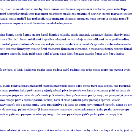
ro, colectivo
mimbi
brillar
mimby
flauta
mimói
hervido
mirî
pequeño
mitã
muchacho, joven
mitã Tupã
moirû
acompañar
mokã
secar
mokambu
amamantar
mokõi
dos
mokunu'û
acariciar, mimar
momaitei
saludar
andar, enviar
moñe'ê
leer
moñenoña
criar
mongaru
alimentar
monguera
curar
mongy'a
ensuciar
mono'õ
y
encender
mymba
animal doméstico
mymbakuéra
ganado
sitar
ñandu
sentir
ñandu guasu
ñandú
ñanduti
telaraña, encaje artesanal, paraguayo, ñandutí
ñandy
grasa
i
sencillo, fácil, barato
ndaikatúi
imposible
ndaipóri
no hay
ndaje
se dice
ndikatúi
no es posible
ndive,
ir
néike!
¡vamos!
ñekuave'ê
ofrecerse
ñekytî
cortarse
ñembo'e
rezar
ñembo'e
aprender
ñembo'euka
aprender
ntir, lamentar
ñembyaty
reunirse
ñemi
esconderse
ñemiháme
escondido, a escondidas
ñemitÿ
sembrar
ñemoî
á
ngotyo
dirección, hacia
nohê
sacar
nohê ta'anga
sacar fotos
ñongatu
guardar
ñonte
solo
ñopu
herirse
s de todo, al final, finalmente
opaite
todos
opáma
acabó
opárupi
por todas partes
osoro
roto
ovecha
oveja
o, magia
pakova
banana
panambi
mariposa
pane
mala suerte
papa
contar
para
agua grande, mar
paraguái
rimero
peteînte
único
petÿ
tabaco
petÿndy
tabacal
péva
ése
peve/meve
hasta
pi
escampar
piári
en busca de
mano
po guýpe
en poder de
po'a
suerte
po'i
estrecho, fino
po'o
arrancar
pochy
enojo, enojarse
pohýi
pesado,
ravo
escoger
pore'ÿ
ausente
poreno
fornicar, hacer el amor
poriahu
pobre
poroapo
apreciar, valorar
kavy
sonreír, reír a medias
puku
largo
pukukuévo
a lo largo de
pupu
hervir
purahéi
canción, cantar
py
pie
r de estómago
py'aro
odio
py'ÿi
frecuentemente, a menudo
pya'e
rápidamente, aprisa
pyahu
nuevo
pyapy
quedarse
pytã
rojo
pytagua
forastero
pytangy
color rosa
pyte
chupar
pyti'a
pecho
pytû
oscuro
pytu'u
iento
rekakahýi
defecar, sentir ganas
rekávo
en busca de
reko
tener
remby
sobrar
rendápe
al lado de, junto a