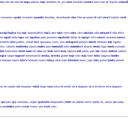
via
creer
ru
traer
ru'anga
padrino
rupi
alrededor de, por
ruru
hinchado
ruruka
hacer traer
ry
líquido
ry§uatã
 un momento
saraki
vivaracho
sarambi
desorden, desordenado
sãso
libre
se
querer
sê
salir
sevo'i
lombriz
sevói
a/rajy/itajýra
hija
tajy
lapacho(árbol)
takã
ramo
tako
vulva
taku
calor
takuára
caña
takuare'ê
caña dulce
ente
tapiti
liebre
tapo
raíz
tapykue
parte posterior
tapykuéri
detrás de
tapypi
vulva
tarave
cucaracha
tarova
rmadillo
táva
pueblo, ciudad
tavy
ignorante, tonto, loco
techapyrã
ejemplo
teindy
hermano
teju
lagarto
ilio, cubierto
tembireko
esposa
tembo
pene
temiarirõ
nieto
temimbo'e
alumno
tenda
lugar
tenda
montado
ãite
bienvenido
terere mate
frío
tesa
ojo
tesãi
salud
tesay
lágrima
tetã
patria, país
tete
cuerpo
tetekue
cadáver
tuguy
sangre
tuguysê
menstruación
tuicha, tuvicha
grande
tuja
viejo
tuju
barro
tuku
langosta
tumby
e
hermana mayor
tyke'y
hermano mayor
tykua
cebar mate
tykue(re)
zumo, jugo
tyky
gotear
tymba
animal
, en
vo
cuando
voi
temprano
vokói
luego
vosa
bolsa
vy
medio
vy'a
alegrarse
vy'a
divertirse
vy'a
alegrarse
o
ype
pato
ypy
comienzo, origen
ypykuéra
antepasados
ÿrehe
sin
yryvu
cuervo
ysyry
río, arroyo
yta
nadar,
ta
yvytimbo
polvo
yvytu
viento, aire
yvyty
cerro