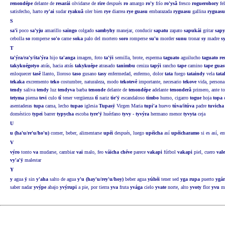
renondépe
delante de
resarái
olvidarse de
rire
después
ro
amargo
ro'y
frío
ro'ysã
fresco
roguerohory
fel
satisfecho, harto
ry'ai
sudar
ryakuã
oler bien
rye
diarrea
rye guasu
embarazada
ryguasu
gallina
ryguasu
S
sa'i
poco
sa'yju
amarillo
saingo
colgado
sambyhy
manejar, conducir
sapatu
zapato
sapukái
gritar
sapy
cebolla
so
romperse
so'o
carne
soka
palo del mortero
soro
romperse
su'u
morder
sunu
tronar
sy
madre
s
T
ta'ýra/ra'y/ita'ýra
hijo
ta'anga
imagen, foto
ta'ÿi
semilla, brote, esperma
taguato
aguilucho
taguato re
takykuégotyo
atrás, hacia atrás
takykuépe
atrasado
tanimbu
ceniza
tapýi
rancho
tape
camino
tape gua
enloquecer
tasê
llanto, lloroso
taso
gusano
tasy
enfermedad, enfermo, dolor
tata
fuego
tataindy
vela
tat
tekaka
excremento
teko
costumbre, naturaleza, modo
tekotevê
importante, necesario
tekove
vida, person
tendy
saliva
tendy
luz
tendyva
barba
tenonde
delante de
tenondépe
adelante
tenonderã
primero, ante t
tetyma
pierna
tevi
culo
tî
tener vergüenza
tî
nariz
tie'ÿ
escandaloso
timbo
humo, cigarro
togue
hoja
topa
e
asentaderas
tupa
cama, lecho
tupao
iglesia
Tupasÿ
Virgen Maria
tupi'a
huevo
túva/itúva
padre
tuvicha
doméstico
typei
barrer
typycha
escoba
tyre'ÿ
huérfano
tyvy - tyvýra
hermano menor
tyvyta
ceja
U
u (ha'u/re'u/ho'u)
comer, beber, alimentarse
upéi
después, luego
upéicha
así
upéicharamo
si es así, e
V
výro
tonto
va
mudarse, cambiar
vai
malo, feo
váicha chéve
parece
vakapi
fútbol
vakapi
piel, cuero
vale
vy'a'ÿ
malestar
Y
y
agua
ÿ
sin
y'aha
salto de agua
y'u (hay'u/rey'u/hoy)
beber agua
yúhéi
tener sed
yga rupa
puerto
ygá
saber nadar
yvýpe
abajo
yvýrupi
a pie, por tierra
yva
fruta
yvága
cielo
yvate
norte, alto
yvoty
flor
yvu
ma