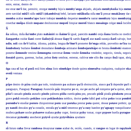
entre, entrar, dentro de
me estar
me'ê
dar, permitir, otorgar
memby
hijo/a
memby'anga
ahijado, ahijada
membykuña
hija
meme(
arete navidad
mitã'i
niño
mitã'i (okambúva)
bebé, lactante
mitãkuña
niña
mo'ã
pensar
moakãrasy
dar 
momba
acabar
momba'apo
hacer trabajar
mombáy
despertar
mombe'u
narrar
mombyry
lejos
mombyry
cosechar
moõpa
dónde
mopane
desilusionar
mopotî
limpiar
morotî
blanco
mosaingo
colgar
muã
luciér
Ñ
ña
señora, doña
ña'embe
plato
nahániri
no
ñaimo'ã
igual, parecido
nambi
oreja
ñana
hierba no medic
ñangareko
cuidar
ñani
correr
ñañu(v)ã
abrazar
ñapy'û
sartén
ñapytî
atar
narã
naranja
ñarõ
salvaje, br
ndie, ndi
con
ñe'ê
hablar, idioma, palabra, lengua
ñe'ême'ê
prometer
ñe'enga
refrán, proverbio
ne'îra
to
ñembohory
burlarse
ñemboi
desnudarse
ñemboja
arrimarse
ñembojaruhápe
en broma
ñemboki
enamor
ponerse
ñemonde
vestirse
ñemongeta
conversar
ñemu
vender
ñemuha
vendedor, negocio, tienda, negoc
ñorairõ
guerra, guerrear, luchar, pelear
ñoty
sembrar, enterrar, cultivar
nte
sólo
ñu
campo
ñuã
tapar, abri
O
óga
casa
oî
hay
oî porã
está bien
oîma
listo
oimehápe
donde quiera
oimeraêva
cualquiera, cualquier
oka
ovetã
ventana
P
pýpe
dentro de
pýra
crudo
pa
todo, totalmente
pa
acabarse
pa'ã
obstrucción, atasco
pa'ã
depender
pa'i
s
paraguayo, Paraguay
Paraguay
Asunción
páy
despertar
pe
en, ese
pe
ancho
pê
romperse
pe'a
quitar, abri
pila'i
cansado
pinda
anzuelo
pindo
palmera
pióla
cuerda
pira
pez, pescado
pirãi
piraña
pirakutu
pesca
grave
pohã
remedio
pohãno
curar
pohãnohára
médico, doctor
pohe
hábil
poi
soltar
poko
tocar
pombé
porombo'e
enseñar
pororo
chisporrotear
poru
usar
poruka
prestar
pota
querer, desear
potave
preferir, q
py nandi
descalzo
py'a
corazón, entraña
py'a mirî
temeroso
py'a rasy
hambre
py'aguapy
tranquilizars
muñeca
pyhare
noche
pyhareve
mañana
pyhy
coger, fornicar
pyhy
tomar, coger
pypore
huella
pyrague
descansar
pytumby
anochecer
pytyvõ
ayudar
pytyvõhára
ayudante
R
rã
futuro
raha
llevar
rambosa
desayunar
ramo
acabar de, recién, cuando, si
rangue
en lugar de
rapykuér