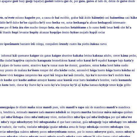
e
apagarse
guéi
buey
guejy
bajar(se)
gueteri
todavía
gui
de, por
guio, guivo
al lado de, detrás de
guive
desde
te, ra'evete
mismo
haguére
por, a causa de
hai
escribir, grabar
hái
ácido
háime(te)
casi
haimetéma
casi
háke
dable
he'ê
dulce
he'ise
significa
he'ÿ
soso
hecha
ver, notar
hechanga'u
añorar
hechapyrã
interesante
ese
por él
heta ára rire
mucho tiempo
heta, eta
muchos
hetaitéramo
a lo sumo
hetû
besar
hetû
oler
hi'a
'û
blando
hupi
levantar
hupity
alcanzar
hyepýpe
dentro
hykue
mojado
hypýi
rociar
ante
iporãmante
bastante
irû
colega, compañero
irundy
cuatro
ita
piedra
itakua
cueva
, informal
kái
quemarse
kaigue
sin ganas
kaigue
aburrirse
kakaha
letrina
kakuaa
adulto, crecer
káma
pecho,
lla
ciudad
kapiÿva
carpincho
karaguata
bromeliáceas
karai
señor
karai ñe'ê
español
karape
bajo
karia'y
i
pájaro de buena suerte, atractivo
kay'u
tomar mate
ke
dormir, guardarse, entrar
keha
hotel
kéra
sueño
uy pronto de mañana
ko'êsoro
romper del alba
kóche
coche, automóvil
kóga
huerto
kóga
huerta
kóicha
así
s
kove
vivir
koygua
campesino
ku
aquel
kû
lengua
ku'asã
cinturón, faja
ku'e
moverse
ku'i
molido
kua
a de
kuehe
ayer
kuehe ambue
anteayer
kuera
sanar
kuerái
estar harto
kuimba'e
hombre, varón
kumanda
ón
kutu
herir, clavar
ky
llueve
ky'a
sucio
ky'a'o
limpiar
ky'ÿi
ají
kyha
hamaca
kyhyje
temer
kyju
grillo
amoyguápa
de dónde
maña
mirar
mandi
pues, sólo
mandi'o rapo
raíz de mandioca
mandi'o
mandioca
a, bendito/a, estimado
marave
nada
marave ndoikói
no importa
marcha
funcionar
máva mávapa
quiénes
 qué
mba'éichapa
cómo
mba'embyasy
triste, melancólico
mba'épa
qué
mba'ére(he)pa
por qué
mba'eve
a
mbo'y
regar
mbochyryry
freír
mboguataha
el que hace caminar, guía
mboguejy
bajar
mbohapy
tres
mbohe
e
traducir, dar vuelta, trasladar
mbojoja
igualar
mboka
arma de fuego
mbokaja
cocotero
mbokapu
tirar,
nviar
mbovýpa
cuántos
mbovy
pocos
mbovyetéramo
menos, por lo menos
mbovyve
gratis, menos
mboy'u
opear
mbyaku
calentar
mbyaty
reunir
mbyja
estrella
mbyky
corto
mbyry'ái
calor (tengo calor)
mbytépe