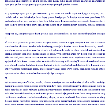
gana
ganar
gua
originario de
gua'u
ficticio, falso
guahu
aullar
guapy
sentarse
guarã
para
guaraniete
gu
(que)
guy, guýpe
debajo
guyra
pájaro
§uahe
llegar
§uaiguî, §uaimi
anciana
H
ha
y, que
ha§ua
para que
ha (aha/reho/oho...)
irse, ir
ha hakykuéri
seguir
ha'ã
jugar a, disparar, tirar
cuidado
haku
calor
hakykuépe
detrás
hapy
quemar
hasýpe
por fin
hasýpe
apenas
hasa
pasar
hasy
difí
hechauka
mostrar, hacer ver
hêe
sí
heja
dejar
heka
buscar
hendu
escuchar, oír, entender
henói
invitar, 
fruta, da
hi'ã
parece
hi'ãnte chéve
ojalá
hi'ári
encima
hi'ári
además
hi'upy
alimento, comida, comestib
I
ichupe
él, lo, a él
igústo
gusto
ikatu
posible
ilaja porã
simpático, de buen carácter
iñepyrûme
principi
K
kã
seco
ka'a
yerba mate, planta, hierba
ka'aguy
monte, bosque
ka'aguy
bosque
ka'aru
tarde
ka'avo
hie
busto
kambuchi
cántaro
kamby
leche
kambyrypy'a
cuajado
kamísa
camisa
kane'õ
cansancio, cansado
mozo
karu
comer, comilón
karugua
ciénaga, estero
karumbe
coche de plaza, tortuga
kasõ
pantalón
kás
kerana
dormilón
kesu
queso
kirirî
callarse
ko
andar, vivir, estar
ko árape
hoy
ko rei
estar ocioso
ko'á
kóina
he aquí, toma
kokue
chacra
kokuehe
hace unos días
komû
letrina
kopi
desmalezar, rozar
kora
cor
agujero
kuã
dedo
kuaa
conocer, saber
kuairû
anillo
kuarahy
sol
kuarahy'ã
sombra
kuarahyreike
est
poroto
kumby
probar
kuñakarai
señora
kuñataî
señorita, muchacha
kundaha
investigar
kunu'û
mimos
kypy'y
hermana menor
kyra
gordo, grasoso
kyre'ÿ
ganas, deseo
kyrÿi
tierno, frágil
kyse
cuchillo
kytî
co
lája
costumbre, clase, carácter
lembu
escarabajo
liga
conseguir
M
mýi
moverse
ma
ya
ma'ê
mirar, atender, observar
maerãpa
para qué
mainumby
picaflor, colibrí
maiteip
mandu'a
acordarse, tener memoria, recordar
manduvi
maní, cacahuete
mandyju
algodón
mano
morir
m
máva mba'épa
de quién
Mávapa
quiénes
mayma(va)
todos
maymáva
todo
mba'apo
trabajar
mba'e
cos
nada
mba'evete chéve
no importa
mbaraka
guitarra
mbarakaja
gato
mbarete
fuerte
mbayru
coche, reci
condimentar
mboheha
condimiento
mbohory
alegrar, encantar
mbohovái
desobedecer, contestar
mbohu
disparar
mbopi
murciélago
mbopu
tocar
mborayhu
amor
mborayhuhápe
cariñosamente
mborevi
tapir
dar de beber
mboyve
antes
mboyvytimbo
levantar polvo
mbujape
pan
mburika
mula
mburukuja
árbol