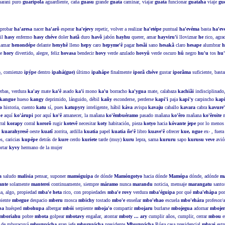
araní puro
guaripola
aguardiente, caña
guasu
grande
guata
caminar, viajar
guata
funcionar
guataha
viaje
gu
, probar
ha'aresa
nacer
ha'arõ
esperar
ha'ejevy
repetir, volver a realizar
ha'etépe
puntual
ha'evéma
basta
ha'eve
cil
hasy
enfermo
hasy chéve
doler
hatã
duro
havõ
jabón
hayhu
querer, amar
hayviru'i
lloviznar
he
rico, agra
llamar
henondépe
delante
henyhê
lleno
hepy
caro
hepyme'ê
pagar
hesãi
sano
hesakã
claro
hesape
alumbrar
h
le
hory
divertido, alegre, feliz
hovasa
bendecir
hovy
verde azulado
hovyû
verde oscuro
hû
negro
hu'u
tos
hu
o, comienzo
ipýpe
dentro
ipahá(gue)
último
ipahápe
finalmente
iporã chéve
gustar
iporãma
suficiente, bast
rbas, verdura
ka'ay
mate
ka'ê
asado
ka'i
mono
ka'u
borracho
ka'ygua
mate, calabaza
kachiãi
indisciplinado
kangue
hueso
kangy
deprimido, lánguido, débil
kañy
esconderse, perderse
kapi'i
paja
kapi'y
carpincho
kapi
o
historia, cuento
katu
sí, pues
katupyry
inteligente, hábil
káva
avispa
kavaju
caballo
kavara
cabra
kavure'
pe
aquí
ko'árupi
por aquí
ko'ê
amanecer, la mañana
ko'êmbuéramo
pasado mañana
ko'êro
mañana
ko'êroite
m
ral
korapy
corral
kororõ
rugir
kotevê
necesitar
koty
habitación, pieza
kotyo
hacia
kóvante jepe
por lo meno
e
kuarahyresê
oeste
kuatî
zorrita, ardilla
kuatia
papel
kuatia ñe'ê
libro
kuave'ê
ofrecer
kue, ngue
ex- , fuer
, caricias
kupépe
detrás de
kure
cerdo
kuriete
tarde (muy)
kuru
lepra, sarna
kururu
sapo
kurusu veve
avi
rtar
kyvy
hermano de la mujer
a
saludo
malisia
pensar, suponer
mamóguipa
de dónde
Mamóngotyo
hacia dónde
Mamópa
dónde, adónde
m
ante
solamente
manterei
continuamente, siempre
máramo
nunca
marandu
noticia, mensaje
marangatu
santo/
a, algo, propiedad
mba'e heta
rico, con propiedades
mba'e rovy
verdura
mba'éguipa
por qué
mba'ehápa
por
piente
mbegue
despacio
mberu
mosca
mbichy
tostado
mbo'e
enseñar
mbo'ehao
escuela
mbo'ehára
profesor/
pa
huésped
mbohupa
albergar
mbói
serpiente
mboja'o
compartir
mbojaru
burlarse
mbojegua
adornar
mbojer
mboriahu
pobre
mbota
golpear
mbotavy
engañar, atontar
mboty ... ary
cumplir años, cumplir, cerrar
mbou
e
 de mburacuyá
mburuvicha
gran jefe
mburuvicha
presidente
Mburuvicha
Róga casa presidencial
mbyai
estr