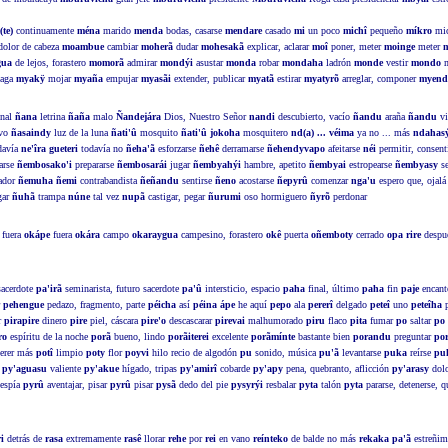
te)
continuamente
ména
marido
menda
bodas, casarse
mendare
casado
mi
un poco
michî
pequeño
míkro
mic
dolor de cabeza
moambue
cambiar
moherã
dudar
mohesakã
explicar, aclarar
moî
poner, meter
moinge
meter
gua
de lejos, forastero
momorã
admirar
mondýi
asustar
monda
robar
mondaha
ladrón
monde
vestir
mondo
m
naga
myakÿ
mojar
myaña
empujar
myasãi
extender, publicar
myatã
estirar
myatyrõ
arreglar, componer
myend
inal
ñana
letrina
ñaña
malo
Ñandejára
Dios, Nuestro Señor
nandi
descubierto, vacío
ñandu
araña
ñandu
vi
avo
ñasaindy
luz de la luna
ñati'û
mosquito
ñati'û jokoha
mosquitero
nd(a) ... véima
ya no ... más
ndahasý
davía
ne'îra gueteri
todavía no
ñeha'ã
esforzarse
ñehê
derramarse
ñehendyvapo
afeitarse
néi
permitir, consent
arse
ñembosako'i
prepararse
ñembosarái
jugar
ñembyahýi
hambre, apetito
ñembyai
estropearse
ñembyasy
se
iador
ñemuha ñemi
contrabandista
ñeñandu
sentirse
ñeno
acostarse
ñepyrû
comenzar
nga'u
espero que, ojal
gar
ñuhã
trampa
núne
tal vez
nupã
castigar, pegar
ñurumi
oso hormiguero
ñyrõ
perdonar
fuera
okápe
fuera
okára
campo
okaraygua
campesino, forastero
okê
puerta
oñemboty
cerrado
opa rire
despué
acerdote
pa'irã
seminarista, futuro sacerdote
pa'û
intersticio, espacio
paha
final, último
paha
fin
paje
encant
r
pehengue
pedazo, fragmento, parte
péicha
así
péina ápe
he aquí
pepo
ala
pererî
delgado
peteî
uno
peteîha
p
r
pirapire
dinero
pire
piel, cáscara
pire'o
descascarar
pirevai
malhumorado
piru
flaco
pita
fumar
po
saltar
po
ro
espíritu de la noche
porã
bueno, lindo
porãiterei
excelente
porãmínte
bastante bien
porandu
preguntar
po
uerer más
potî
limpio
poty
flor
poyvi
hilo recio de algodón
pu
sonido, música
pu'ã
levantarse
puka
reírse
pu
e
py'aguasu
valiente
py'akue
hígado, tripas
py'amirî
cobarde
py'apy
pena, quebranto, aflicción
py'arasy
dolo
espía
pyrû
aventajar, pisar
pyrû
pisar
pysã
dedo del pie
pysyrýi
resbalar
pyta
talón
pyta
pararse, detenerse, 
i
detrás de
rasa
extremamente
rasê
llorar
rehe
por
rei
en vano
reínteko
de balde no más
rekaka pa'ã
estreñim