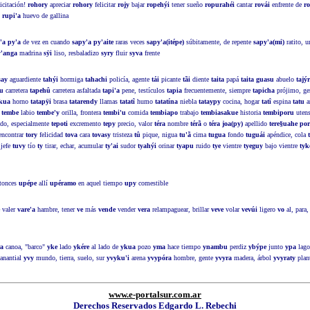
icitación!
rohory
apreciar
rohory
felicitar
rojy
bajar
ropehýi
tener sueño
ropurahéi
cantar
rovái
enfrente de
ro
 rupi'a
huevo de gallina
'a py'a
de vez en cuando
sapy'a py'aite
raras veces
sapy'a(itépe)
súbitamente, de repente
sapy'a(mi)
ratito,
y'anga
madrina
sÿi
liso, resbaladizo
syry
fluir
syva
frente
say
aguardiente
tahýi
hormiga
tahachi
policía, agente
tái
picante
tãi
diente
taita
papá
taita guasu
abuelo
tajýr
su
carretera
tapehû
carretera asfaltada
tapi'a
pene, testículos
tapia
frecuentemente, siempre
tapicha
prójimo, g
akua
horno
tatapÿi
brasa
tatarendy
llamas
tatatî
humo
tatatína
niebla
tataypy
cocina, hogar
tatî
espina
tatu
a
a
tembe
labio
tembe'y
orilla, frontera
tembi'u
comida
tembiapo
trabajo
tembiasakue
historia
tembiporu
utens
odo, especialmente
tepoti
excremento
tepy
precio, valor
téra
nombre
térã
o
téra joa(py)
apellido
tere§uahe por
ncontrar
tory
felicidad
tova
cara
tovasy
tristeza
tû
pique, nigua
tu'ã
cima
tugua
fondo
tuguái
apéndice, cola
jefe
tuvy
tío
ty
tirar, echar, acumular
ty'ai
sudor
tyahýi
orinar
tyapu
ruido
tye
vientre
tyeguy
bajo vientre
tyk
ntonces
upépe
allí
upéramo
en aquel tiempo
upy
comestible
valer
vare'a
hambre, tener
ve
más
vende
vender
vera
relampaguear, brillar
veve
volar
vevúi
ligero
vo
al, para
ra
canoa, "barco"
yke
lado
ykére
al lado de
ykua
pozo
yma
hace tiempo
ynambu
perdiz
ybýpe
junto
ypa
lag
nantial
yvy
mundo, tierra, suelo, sur
yvyku'i
arena
yvypóra
hombre, gente
yvyra
madera, árbol
yvyraty
plan
www.e-portalsur.com.ar
Derechos Reservados Edgardo L. Rebechi