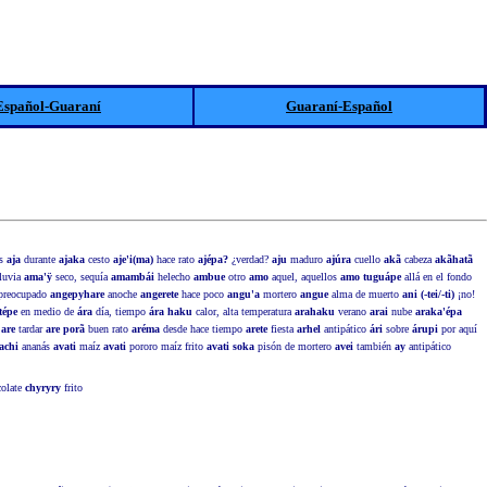
Español-Guaraní
Guaraní-Español
es
aja
durante
ajaka
cesto
aje'i(ma)
hace rato
ajépa?
¿verdad?
aju
maduro
ajúra
cuello
akã
cabeza
akãhatã
luvia
ama'ÿ
seco, sequía
amambái
helecho
ambue
otro
amo
aquel, aquellos
amo tuguápe
allá en el fondo
preocupado
angepyhare
anoche
angerete
hace poco
angu'a
mortero
angue
alma de muerto
ani (-tei/-ti)
¡no!
tépe
en medio de
ára
día, tiempo
ára haku
calor, alta temperatura
arahaku
verano
arai
nube
araka'épa
a
are
tardar
are porã
buen rato
aréma
desde hace tiempo
arete
fiesta
arhel
antipático
ári
sobre
árupi
por aquí
achi
ananás
avati
maíz
avati
pororo maíz frito
avati soka
pisón de mortero
avei
también
ay
antipático
olate
chyryry
frito