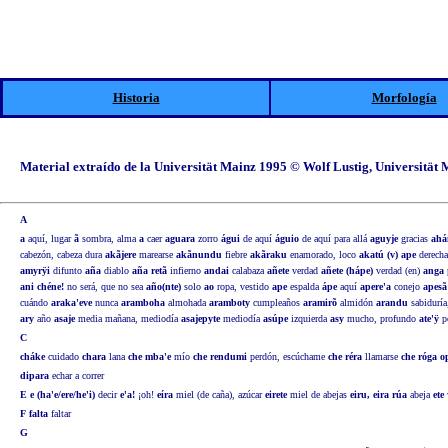
Historia
Morfología
Material extraído de la Universität Mainz 1995 © Wolf Lustig, Universität
A
a
aquí, lugar
ã
sombra, alma
a
caer
aguara
zorro
águi
de aquí
águio
de aquí para allá
aguyje
gracias
ahá
cabezón, cabeza dura
akãjere
marearse
akãnundu
fiebre
akãraku
enamorado, loco
akatú (v) ape
derecha
amyrÿi
difunto
aña
diablo
aña retã
infierno
andai
calabaza
añete
verdad
añete (hápe)
verdad (en)
anga
ani chéne!
no será, que no sea
año(nte)
solo
ao
ropa, vestido
ape
espalda
ápe
aquí
apere'a
conejo
apesã 
cuándo
araka'eve
nunca
aramboha
almohada
aramboty
cumpleaños
aramirõ
almidón
arandu
sabiduría,
ary
año
asaje
media mañana, mediodía
asajepyte
mediodía
asúpe
izquierda
asy
mucho, profundo
ate'ÿ
pe
C
cháke
cuidado
chara
lana
che mba'e
mío
che rendumi
perdón, escúchame
che réra
llamarse
che róga o
dipara
echar a correr
E
e (ha'e/ere/he'i)
decir
e'a!
¡oh!
eíra
miel (de caña), azúcar
eirete
miel de abejas
eiru, eira rúa
abeja
ete
F
falta
faltar
G