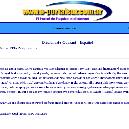
Conversación
Diccionario Guaraní - Español
 Mainz 1995 Adaptación
niri
no
ahoja
frazada
ahy'o
garganta, voz
aichejáranga
¡pobrecito!, ¡ay!
aipo
aquel
aipóramo/aipórõ
entonc
 (a la)
akãvai
enamorado, loco
aky
verde, no maduro
akÿ
mojado
Alemaniagua
alemán
alkila
alquilar
ama
l
pobrecito
ánga
alma
anga, nga
lastimosamente
angata
preocupado
ange
hoy
ange pyhare
anoche
angeko(i)
[avati]
un manojo [de maíz]
apo
confección
apu'a
redondo
apyka
asiento, silla
apysa
oído
apyte
centro
apy
 sabio, listo.
arapoty
primavera
ararecha
nacer
araro'y
invierno
arasa
guayaba
aratiri
relámpago
aravo
hor
reza, perezoso
atukupe
espalda
aty
reunirse, reunión
ava
hombre
áva
cabellera
ava ñe'ê
guaraní, lengua
avak
pyta
vivir
che rógape
casa
chera'arõ
espérame
chichã chinche
chipa torta
chokokue
campesino
chokora
choc
verdadero
eterei
mucho, muy, demasiado