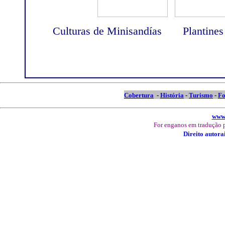
Culturas de Minisandías Plantines
Cobertura
-
História
-
Turismo
-
Fo
www.
For enganos em tradução p
Direito autora