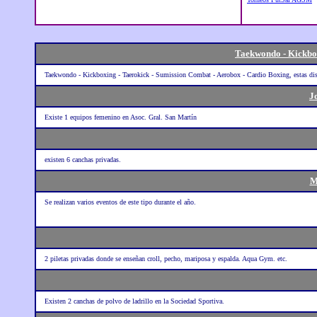
Taekwondo - Kickbo
Taekwondo - Kickboxing - Taerokick - Sumission Combat - Aerobox - Cardio Boxing, estas disci
J
Existe 1 equipos femenino en Asoc. Gral. San Martín
existen 6 canchas privadas.
M
Se realizan varios eventos de este tipo durante el año.
2 piletas privadas donde se enseñan croll, pecho, mariposa y espalda. Aqua Gym. etc.
Existen 2 canchas de polvo de ladrillo en la Sociedad Sportiva.