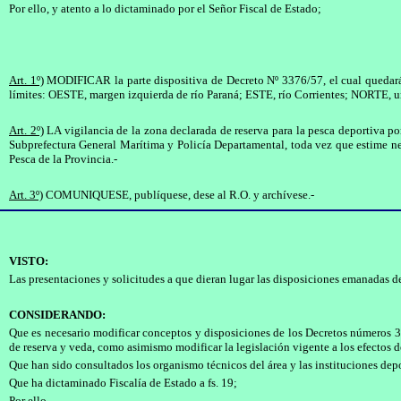
Por ello, y atento a lo dictaminado por el Señor Fiscal de Estado;
Art. 1º)
MODIFICAR la parte dispositiva de Decreto Nº 3376/57, el cual quedará re
límites: OESTE, margen izquierda de río Paraná; ESTE, río Corrientes; NORTE, un
Art. 2º)
LA vigilancia de la zona declarada de reserva para la pesca deportiva por
Subprefectura General Marítima y Policía Departamental, toda vez que estime ne
Pesca de la Provincia.-
Art. 3º)
COMUNIQUESE, publíquese, dese al R.O. y archívese.-
VISTO:
Las presentaciones y solicitudes a que dieran lugar las disposiciones emanadas 
CONSIDERANDO:
Que es necesario modificar conceptos y disposiciones de los Decretos números 389
de reserva y veda, como asimismo modificar la legislación vigente a los efectos d
Que han sido consultados los organismo técnicos del área y las instituciones dep
Que ha dictaminado Fiscalía de Estado a fs. 19;
Por ello,