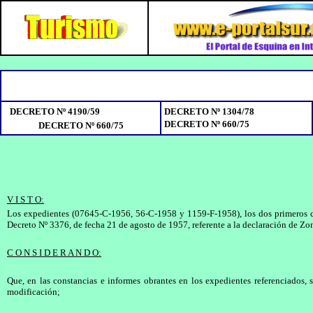
DECRETO Nº 4190/59
DECRETO Nº 1304/78
DECRETO Nº 660/75
DECRETO Nº 660/75
V I S T O:
Los expedientes (07645-C-1956, 56-C-1958 y 1159-F-1958), los dos primeros cor
Decreto Nº 3376, de fecha 21 de agosto de 1957, referente a la declaración de Zona
C O N S I D E R A N D O:
Que, en las constancias e informes obrantes en los expedientes referenciados, s
modificación;