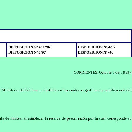
DISPOSICION Nº 491/96
DISPOSICION Nº 4/97
DISPOSICION Nº 3/97
DISPOSICION Nº /00
CORRIENTES, Octubre 8 de 1.959.-
inisterio de Gobierno y Justicia, en los cuales se gestiona la modificatoria del
a de límites, al establecer la reserva de pesca, razón por la cual corresponde su