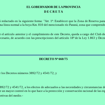
EL GOBERNADOR DE LA PROVINCIA
D E C R E T A
dactado en la siguiente forma: "Art. 1º: Establecer que la Zona de Reserva para l
a línea normal a la boya Km. 810 del mencionado río Paraná, zona que comprende el
 el artículo anterior y el cumplimiento de este Decreto, queda a cargo del Club de 
cesario, de acuerdo con las prescripciones del artículo 18º de la Ley 1.863 y Dec
DECRETO Nº 660/75
de los Decretos números 3892/72 y 4541/72; y
2/72 y 4541/72, a los efectos de adecuarlos a las necesidades y circunstancias de l
e un mayor control en lo que hace a la protección y conservación racional de las es
ortivas del medio.-