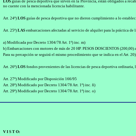
LOS
guías de pesca deportiva que sirven en la Provincia, están obligados a reca
no cuente con la mencionada licencia habilitante.
Art. 24º)
LOS
guías de pesca deportiva que no dieron cumplimiento a lo establecido
Art. 25º)
LAS
embarcaciones afectadas al servicio de alquiler para la práctica de 
a) Modificada por Decreto 1304/78 Art. 1º) inc. m)
b) Embarcaciones con motores de más de 20 HP. PESOS DOSCIENTOS (200,00) a
Para su percapción se seguirá el mismo procedimiento que se indica en el Art. 20), 
Art. 26º)
LOS
fondos provenientes de las licencias de pesca deportiva ordinaria,
Art. 27º) Modificado por Disposición 166/95
Art. 28º) Modificado por Decreto 1304/78 Art. 1º) inc. ñ)
Art. 29º) Modificado por Decreto 1304/78 Art. 1º) inc. o)
V I S T O: