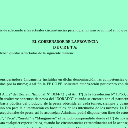
y
 de adecuarlo a las actuales circunstancias para lograr un mayor control en lo que 
EL GOBERNADOR DE LA PROVINCIA
D E C R E T A:
 deben quedar redactados de la siguiente manera:
s, considerándose únicamente incluidas en dicha denominación, las competencias q
s por la misma; a tal fin la FE.CO.PE. solicitará autorización por escrito con di
Art. 2º del Decreto Nacional Nº 1034/72 y el Art. 1º) de la Resolución Nº 13/53, d
drán realizarse concurso de pesca del “DORADO” cuando se cuenten con el patroci
ubasta pública del producto de la pesca obtenida en cada torneo, siempre y cuan
ino sea para la alimentación en hospitales, de los internados de los mismos. La D
xcepcionales de pesca, así lo aconsejan. Asimismo podrá disponer con fines de estud
o”, “Pacú”, “Surubí” y “Manguruyú” el periodo comprendido desde el 1º) de noviem
ra cualquier especie íctica, cuando las circunstancias extraordinarias así lo aconse