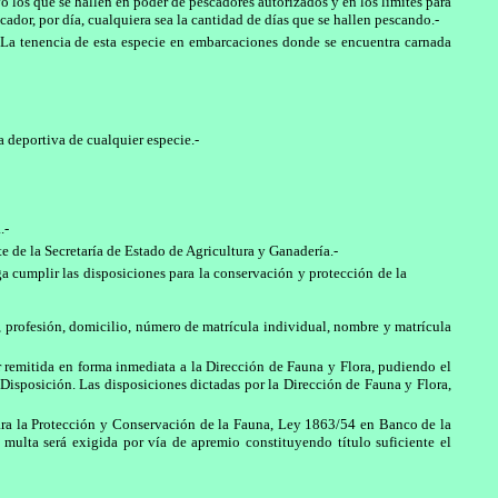
o los que se hallen en poder de pescadores autorizados y en los límites para
ador, por día, cualquiera sea la cantidad de días que se hallen pescando.-
. La tenencia de esta especie en embarcaciones donde se encuentra carnada
a deportiva de cualquier especie.-
.-
e de la Secretaría de Estado de Agricultura y Ganadería.-
a cumplir las disposiciones para la conservación y protección de la
s, profesión, domicilio, número de matrícula individual, nombre y matrícula
ser remitida en forma inmediata a la Dirección de Fauna y Flora, pudiendo el
 Disposición. Las disposiciones dictadas por la Dirección de Fauna y Flora,
 para la Protección y Conservación de la Fauna, Ley 1863/54 en Banco de la
a multa será exigida por vía de apremio constituyendo título suficiente el