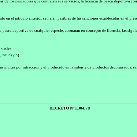
bar de los pescadores que contraten sus servicios, la licencia de pesca deportiva c
 en el artículo anterior, se harán pasibles de las sanciones establecidas en el pres
la pesca deportiva de cualquier especie, abonarán en concepto de licencia, las sigui
nuales.
inc. a) y b).
 las multas por infracción y el producido en la subasta de productos decomisados, 
DECRETO Nº 1.304/78