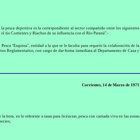
a pesca deportiva es la correspondiente al sector compar­tido entre los siguientes
 río Corrientes y Riachos de su influencia con el Río Paraná".-
Pesca "Esquina", entidad a la que se le faculta para requerir la colaboración de la
retos Reglamenta­rios, con cargo de dar forma inmediata al Departamento de Caza y
Corrientes, 14 de Marzo de 1975
a hora, en lo referente a tasas para licencias, pesca con carnada viva en las zonas
pecies;