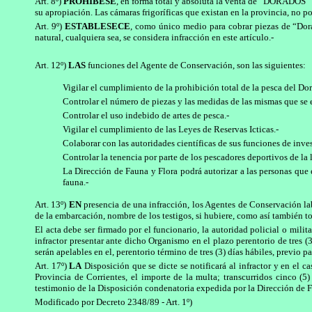
Art. 8º)
PROHIBESE
, en forma total y absoluta la venta de “DORADOS” en
su apropiación. Las cámaras frigoríficas que existan en la provincia, no p
Art. 9º)
ESTABLESECE
, como único medio para cobrar piezas de “Dora
natural, cualquiera sea, se considera infracción en este artículo.-
Art. 12º)
LAS
funciones del Agente de Conservación, son las siguientes:
Vigilar el cumplimiento de la prohibición total de la pesca del Do
Controlar el número de piezas y las medidas de las mismas que se 
Controlar el uso indebido de artes de pesca.-
Vigilar el cumplimiento de las Leyes de Reservas Icticas.-
Colaborar con las autoridades científicas de sus funciones de investi
Controlar la tenencia por parte de los pescadores deportivos de la
La Dirección de Fauna y Flora podrá autorizar a las personas que
fauna.-
Art. 13º)
EN
presencia de una infracción, los Agentes de Conservación lab
de la embarcación, nombre de los testigos, si hubiere, como así también to
El acta debe ser firmado por el funcionario, la autoridad policial o mili
infractor presentar ante dicho Organismo en el plazo perentorio de tres (
serán apelables en el, perentorio término de tres (3) días hábiles, previo 
Art. 17º)
LA
Disposición que se dicte se notificará al infractor y en el
Provincia de Corrientes, el importe de la multa; transcurridos cinco (5)
testimonio de la Disposición condenatoria expedida por la Dirección de Fau
Modificado por Decreto 2348/89 - Art. 1º)