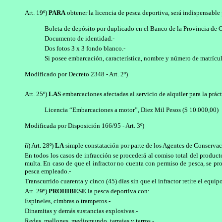
Art. 19º)
PARA
obtener la licencia de pesca deportiva, será indispensable
Boleta de depósito por duplicado en el Banco de la Provincia de 
Documento de identidad.-
Dos fotos 3 x 3 fondo blanco.-
Si posee embarcación, característica, nombre y número de matrícul
Modificado por Decreto 2348 - Art. 2º)
Art. 25º)
LAS
embarcaciones afectadas al servicio de alquiler para la prác
Licencia “Embarcaciones a motor”, Diez Mil Pesos ($ 10.000,00)
Modificada por Disposición 166/95 - Art. 3º)
ñ) Art. 28º)
LA
simple constatación por parte de los Agentes de Conservació
En todos los casos de infracción se procederá al comiso total del producto
multa. En caso de que el infractor no cuenta con permiso de pesca, se pr
pesca empleado.-
Transcurrido cuarenta y cinco (45) días sin que el infractor retire el equi
Art. 29º)
PROHIBESE
la pesca deportiva con:
Espineles, cimbras o tramperos.-
Dinamitas y demás sustancias explosivas.-
Redes, mallones, mediomundo, tarrajas y tarros.-