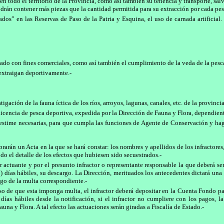
 todo el territorio de la Provincia, como así también su tenencia y transporte, salv
odrán contener más piezas que la cantidad permitida para su extracción por cada pesc
dos” en las Reservas de Paso de la Patria y Esquina, el uso de carnada artificial
rado con fines comerciales, como así también el cumplimiento de la veda de la pesc
extraigan deportivamente.-
gación de la fauna íctica de los ríos, arroyos, lagunas, canales, etc. de la provincia
 licencia de pesca deportiva, expedida por la Dirección de Fauna y Flora, dependient
 estime necesarias, para que cumpla las funciones de Agente de Conservación y hag
rarán un Acta en la que se hará constar: los nombres y apellidos de los infractore
do el detalle de los efectos que hubiesen sido secuestrados.-
tar actuante y por el presunto infractor o representante responsable la que deberá 
3) días hábiles, su descargo. La Dirección, merituados los antecedentes dictará una
pago de la multa correspondiente.-
 caso de que esta imponga multa, el infractor deberá depositar en la Cuenta Fondo
 días hábiles desde la notificación, si el infractor no cumpliere con los pagos, l
na y Flora. A tal efecto las actuaciones serán giradas a Fiscalía de Estado.-