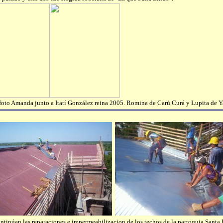
foto Amanda junto a Itatí González reina 2005. Romina de Carú Curá y Lupita de Y
ntinúan las reparaciones e impermeabilizacion de los techos de la parroquia Santa 