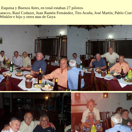
, Esquina y Buenos Aires, en total estaban 27 pilotos.
aracco, Raul Codazzi, Juan Ramón Fernández, Tito Acuña, José Martín, Pablo Ciutti
Winkler e hijo y otros mas de Goya.