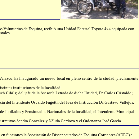
s Voluntarios de Esquina, recibió una Unidad Forestal Toyota 4x4 equipada con
stales.
si Velazco, ha inaugurado un nuevo local en pleno centro de la ciudad, precisamente
istintas instituciones de la localidad.
h Cibils; del jefe de la Asesoría Letrada de dicha Unidad, Dr. Carlos Cristaldo;
cia del Intendente Osvaldo Fagetti, del Juez de Instrucción Dr. Gustavo Vallejos,
o de Jubilados y Pensionados Nacionales de la localidad, el Intendente Municipal
nistrativas Sandra González y Nélida Cardozo y el Ordenanza José García.-
te en funciones la Asociación de Discapacitados de Esquina Corrientes (ADEC) a