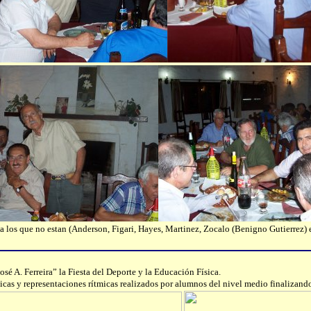
 a los que no estan (Anderson, Figari, Hayes, Martinez, Zocalo (Benigno Gutierrez) 
osé A. Ferreira” la Fiesta del Deporte y la Educación Física.
ticas y representaciones rítmicas realizados por alumnos del nivel medio finalizan