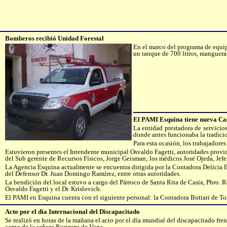
Bomberos recibió Unidad Forestal
En el marco del programa de equi
un tanque de 700 litros, mangueras
El PAMI Esquina tiene nueva Ca
La entidad prestadora de servicios
donde antes funcionaba la tradicio
Para esta ocasión, los trabajadores
Estuvieron presentes el Intendente municipal Osvaldo Fagetti, autoridades provinc
del Sub gerente de Recursos Físicos, Jorge Geisman; los médicos José Ojeda, Jefe
La Agencia Esquina actualmente se encuentra dirigida por la Contadora Delicia Bot
del Defensor Dr. Juan Domingo Ramírez, entre otras autoridades.
La bendición del local estuvo a cargo del Párroco de Santa Rita de Casia, Pbro. 
Osvaldo Fagetti y el Dr. Krislovich.
El PAMI en Esquina cuenta con el siguiente personal: la Contadora Bottari de Tor
Acto por el día Internacional del Discapacitado
Se realizó en horas de la mañana el acto por el día mundial del discapacitado f
cargo de la señora Ruggero de Vega.