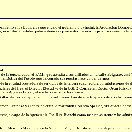
pamiento a los Bomberos que encaro el gobierno provincial, la Asociación Bombero
, mochilas forestales, palas y demas implementos necesarios para los siniestros fore
sa
 de la tercera edad, el PAMI, que atendía a sus afiliados en la calle Belgrano, ca
nal Botica del Pueblo que ha cerrado sus puertas hace un par de años.
 de la entidad prestadora de servicios de la tercera edad recibieron salutaciones de d
iales del área, el Director Ejecutivo de la UGL 2 Corrientes, Doctor Oscar Kriskovic
 de la Agencia Goya y el médico asistente José Sáenz.
tari de Torrent, quien ofició de anfitriona durante el acto que contó con la presen
Ramón Espinoza y el corte de cinta lo realizaron Rolando Spessot, titular del Centr
rent, a cargo de la Agencia; la Dra. Rita Bianchi como médica asistente y las admi
rente al Mercado Municipal en la Av. 25 de Mayo. De esta manera se dejó formalmen