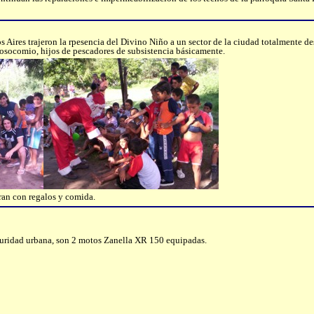
ires trajeron la rpesencia del Divino Niño a un sector de la ciudad totalmente des
 nosocomio, hijos de pescadores de subsistencia básicamente.
ran con regalos y comida.
eguridad urbana, son 2 motos Zanella XR 150 equipadas.