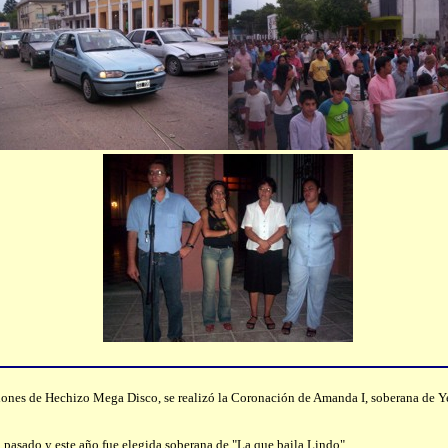
iones de Hechizo Mega Disco, se realizó la Coronación de Amanda I, soberana de Yer
pasado y este año fue elegida soberana de "La que baila Lindo".